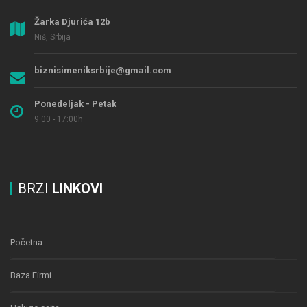
Žarka Djurića 12b
Niš, Srbija
biznisimeniksrbije@gmail.com
Ponedeljak - Petak
9:00 - 17:00h
BRZI
LINKOVI
Početna
Baza Firmi