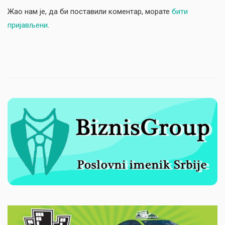
Жао нам је, да би поставили коментар, морате
бити
пријављени
.