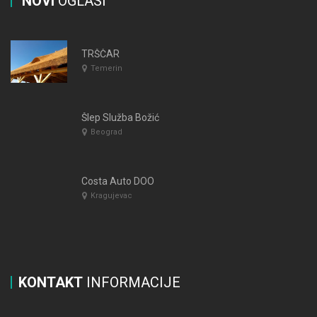
NOVI
OGLASI
TRŠČAR
Temerin
Šlep Služba Božić
Beograd
Costa Auto DOO
Kragujevac
KONTAKT
INFORMACIJE