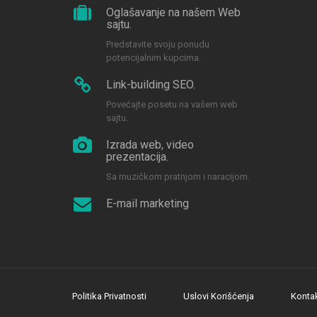
Oglašavanje na našem Web
sajtu.
Predstavite svoju ponudu
potencijalnim kupcima.
Link-building SEO.
Povećajte posetu na vašem web
sajtu.
Izrada web, video
prezentacija.
Sa muzičkom pratnjom i naracijom.
E-mail marketing
Politika Privatnosti
Uslovi Korišćenja
Konta