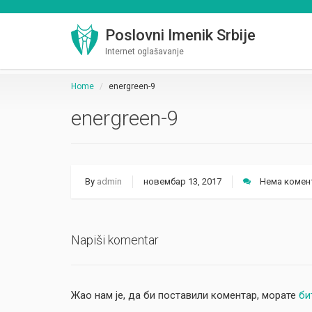
Poslovni Imenik Srbije
Internet oglašavanje
Home
energreen-9
energreen-9
By
admin
новембар 13, 2017
Нема комен
Napiši komentar
Жао нам је, да би поставили коментар, морате
би