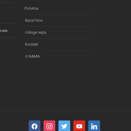
Početna
Baza Firmi
.com
Usluge sajta
Kontakt
O NAMA