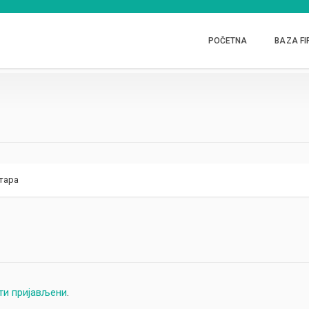
POČETNA
BAZA FI
тара
ти пријављени
.