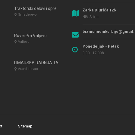
Traktorski delovi i oprema IMT DARKO Smederevo
Žarka Djurića 12b
Smederevo
Niš, Srbija
biznisimeniksrbije@gmail
Rover-Va Valjevo
Valjevo
Ponedeljak - Petak
9:00 - 17:00h
LIMARSKA RADNJA TASA – ARANĐELOVAC
Aranđelovac
kt
Sitemap