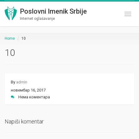
Poslovni Imenik Srbije
Toggl
Internet oglašavanje
Home
10
10
By
admin
новембар 16, 2017
Нема коментара
Napiši komentar