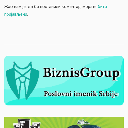
Жао нам је, да би поставили коментар, морате
бити
пријављени
.