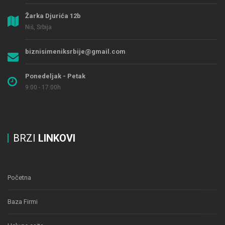
Žarka Djurića 12b
Niš, Srbija
biznisimeniksrbije@gmail.com
Ponedeljak - Petak
9:00 - 17:00h
BRZI
LINKOVI
Početna
Baza Firmi