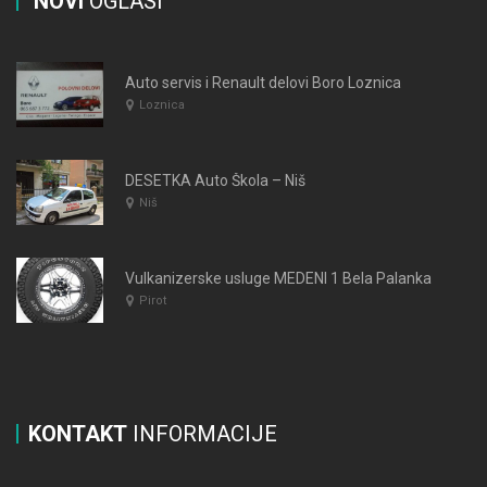
NOVI
OGLASI
Auto servis i Renault delovi Boro Loznica
Loznica
DESETKA Auto Škola – Niš
Niš
Vulkanizerske usluge MEDENI 1 Bela Palanka
Pirot
KONTAKT
INFORMACIJE