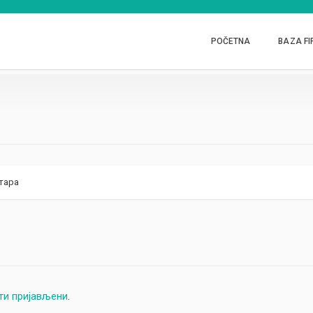
POČETNA
BAZA FI
тара
ти пријављени
.