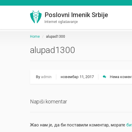
Poslovni Imenik Srbije
Internet oglašavanje
Home
alupad1300
alupad1300
By
admin
новембар 11, 2017
Нема комен
Napiši komentar
Жао нам је, да би поставили коментар, морате
би