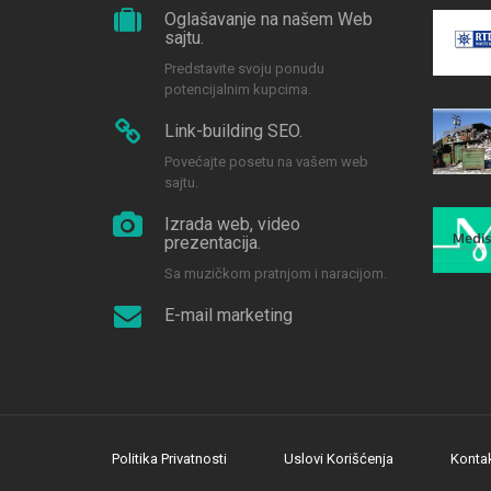
Oglašavanje na našem Web
sajtu.
Predstavite svoju ponudu
potencijalnim kupcima.
Link-building SEO.
Povećajte posetu na vašem web
sajtu.
Izrada web, video
prezentacija.
Sa muzičkom pratnjom i naracijom.
E-mail marketing
Politika Privatnosti
Uslovi Korišćenja
Konta