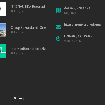
RTD NAUTIKA Beograd
Žarka Djurića 12b
Beograd
Niš, Srbija
biznisimeniksrbije@gmail
Otkup Sekundarnih Sirovina Kimi Rad
Beograd
Ponedeljak - Petak
9:00 - 17:00h
Internističko kardiološka ordinacija MEDISIN 59 Beograd
Beograd
kt
Sitemap