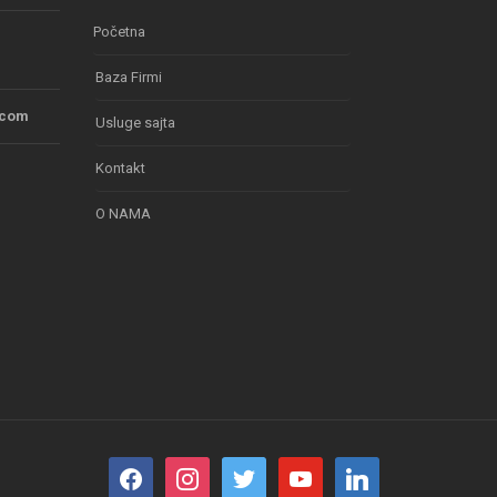
Početna
Baza Firmi
.com
Usluge sajta
Kontakt
O NAMA