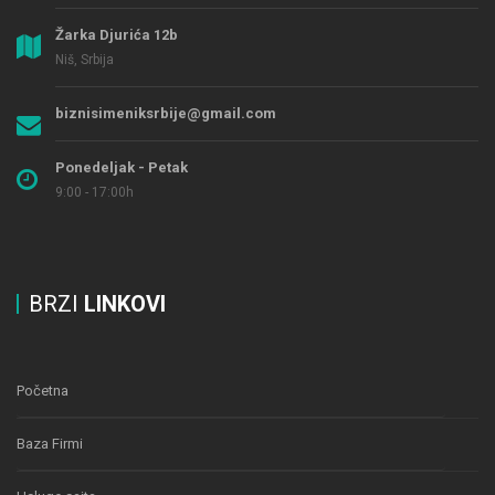
Žarka Djurića 12b
Niš, Srbija
biznisimeniksrbije@gmail.com
Ponedeljak - Petak
9:00 - 17:00h
BRZI
LINKOVI
Početna
Baza Firmi