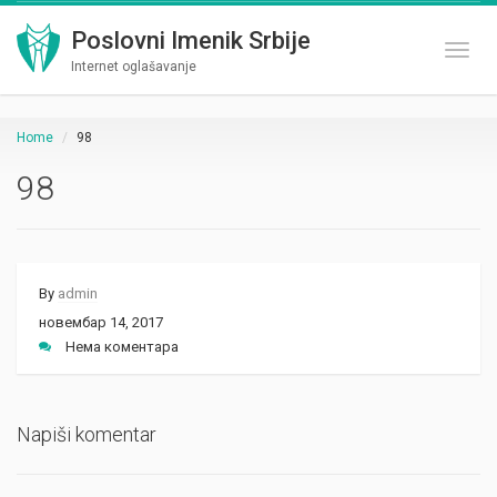
Poslovni Imenik Srbije
Toggl
Internet oglašavanje
Home
98
98
By
admin
новембар 14, 2017
Нема коментара
Napiši komentar