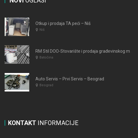
NOVI
OGLASI
Otkup i prodaja TA peći – Niš
Niš
RM Stil DOO-Stovarište i prodaja građevinskog materijala
Batočina
Auto Servis – Prvi Servis – Beograd
Beograd
KONTAKT
INFORMACIJE