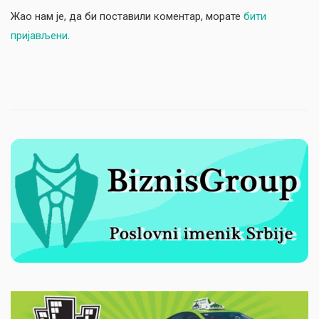
Жао нам је, да би поставили коментар, морате
бити
пријављени
.