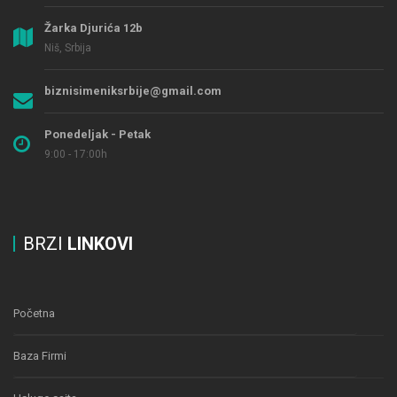
Žarka Djurića 12b
Niš, Srbija
biznisimeniksrbije@gmail.com
Ponedeljak - Petak
9:00 - 17:00h
BRZI
LINKOVI
Početna
Baza Firmi