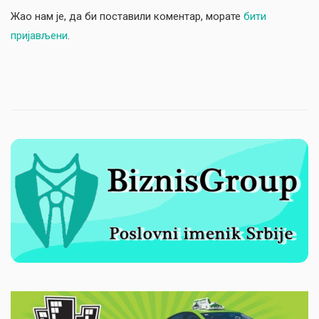
Жао нам је, да би поставили коментар, морате
бити
пријављени
.