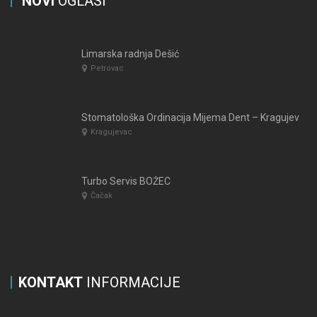
NOVI
OGLASI
Limarska radnja Dešić
Petrovac
Stomatološka Ordinacija Mijema Dent – Kragujevac
Kragujevac
Turbo Servis BOŽEC
Čačak
KONTAKT
INFORMACIJE