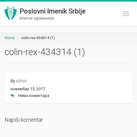
Poslovni Imenik Srbije
Toggl
Internet oglašavanje
Home
colin-rex-434314 (1)
colin-rex-434314 (1)
By
admin
новембар 15, 2017
Нема коментара
Napiši komentar