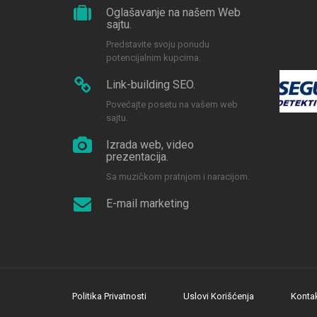
Oglašavanje na našem Web
sajtu.
Predstavite svoju ponudu
potencijalnim kupcima.
Link-building SEO.
Povećajte posetu na vašem web
sajtu.
Izrada web, video
prezentacija.
Sa muzičkom pratnjom i naracijom.
E-mail marketing
Politika Privatnosti
Uslovi Korišćenja
Konta