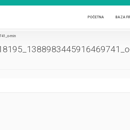
POČETNA
BAZA FI
741_o-min
18195_1388983445916469741_o