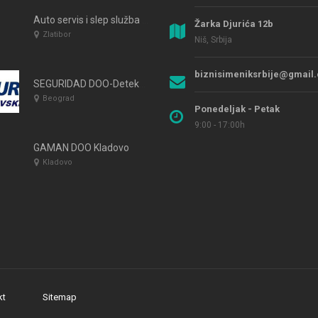
Auto servis i slep služba Knežević Zlatibor
Žarka Djurića 12b
Zlatibor
Niš, Srbija
biznisimeniksrbije@gmail
SEGURIDAD DOO-Detektivska agencija Beograd
Beograd
Ponedeljak - Petak
9:00 - 17:00h
GAMAN DOO Kladovo
Kladovo
kt
Sitemap