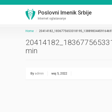
Poslovni Imenik Srbije
Internet oglašavanje
Home
20414182_1836775653318195_1388983445916469
20414182_18367756533
min
By
admin
мај 5, 2022