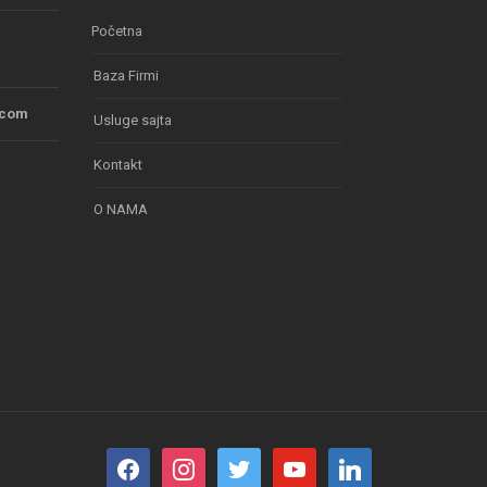
Početna
Baza Firmi
.com
Usluge sajta
Kontakt
O NAMA