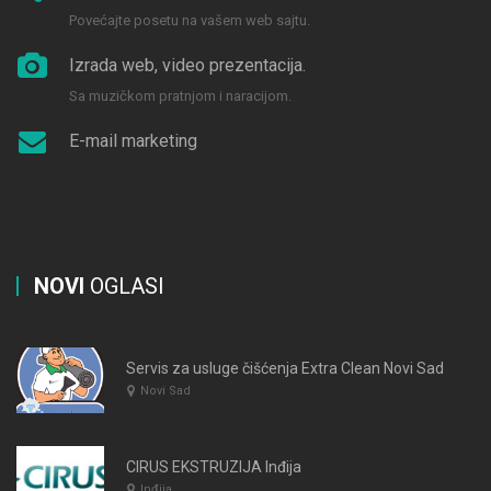
Povećajte posetu na vašem web sajtu.
Izrada web, video prezentacija.
Sa muzičkom pratnjom i naracijom.
E-mail marketing
NOVI
OGLASI
Servis za usluge čišćenja Extra Clean Novi Sad
Novi Sad
CIRUS EKSTRUZIJA Inđija
Inđija