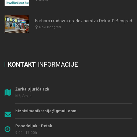
Farbara i radovi u građevinarstvu Dekor-D Beograd
Novi Beograd
KONTAKT
INFORMACIJE
Žarka Djurića 12b
Niš, Srbija
biznisimeniksrbije@gmail.com
Ponedeljak - Petak
9:00 - 17:00h