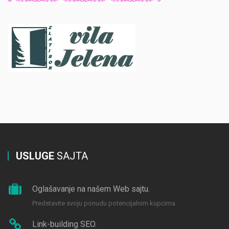
USLUGE
SAJTA
Oglašavanje na našem Web sajtu.
Predstavite svoju ponudu potencijalnim kupcima.
Link-building SEO.