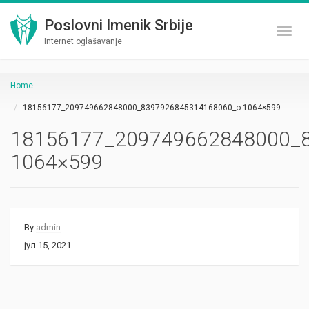
Poslovni Imenik Srbije
Toggl
Internet oglašavanje
Home
18156177_209749662848000_8397926845314168060_o-1064×599
18156177_209749662848000_
1064×599
By
admin
јул 15, 2021