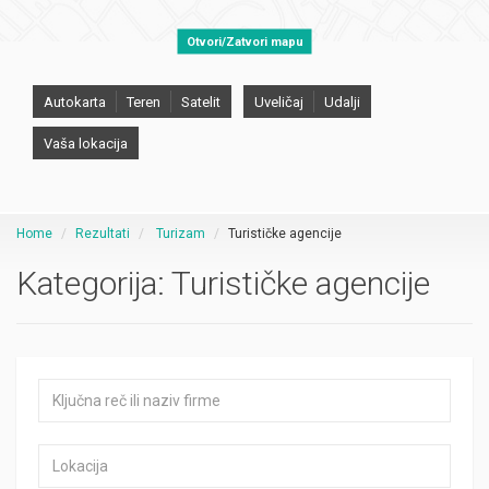
Otvori/Zatvori mapu
Autokarta
Teren
Satelit
Uveličaj
Udalji
Vaša lokacija
Home
Rezultati
Turizam
Turističke agencije
Kategorija:
Turističke agencije