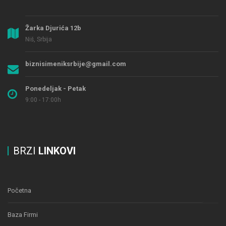
Žarka Djurića 12b
Niš, Srbija
biznisimeniksrbije@gmail.com
Ponedeljak - Petak
9:00 - 17:00h
BRZI
LINKOVI
Početna
Baza Firmi