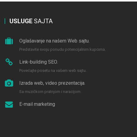
USLUGE
SAJTA
Oglašavanje na našem Web sajtu.
Predstavite svoju ponudu potencijalnim kupcima.
Link-building SEO.
Povećajte posetu na vašem web sajtu.
Izrada web, video prezentacija.
Sa muzičkom pratnjom i naracijom.
E-mail marketing