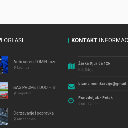
I
OGLASI
KONTAKT
INFORMAC
Auto servis TOMIN Loznica
Žarka Djurića 12b
Loznica
Niš, Srbija
biznisimeniksrbije@gmail
BAS PROMET DOO – Transport i trgovina
Jagodina
Ponedeljak - Petak
9:00 - 17:00h
Odrzavanje i popravka motornih vozila AUTO SERVIS BOBAN MLADENOVAC
Mladenovac