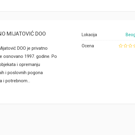
O MIJATOVIĆ DOO
Lokacija
Beog
Ocena
ijatović DOO je privatno
e osnovano 1997. godine. Po
 objekata i opremanju
ih i poslovnih pogona
 i potrebnom…