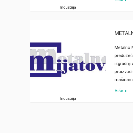
Industrija
METALN
Metalno M
preduzeć
izgradnji
proizvodn
mašinama
Više
Industrija