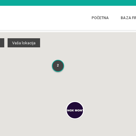
POČETNA
BAZA FI
Vaša lokacija
2
2