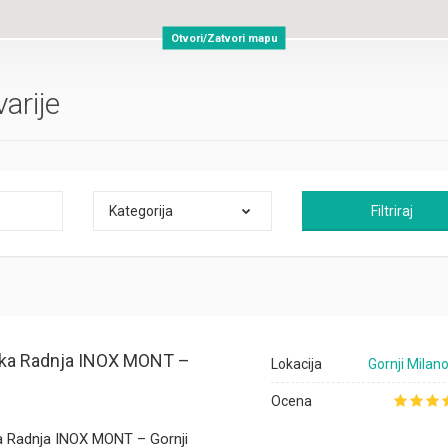
Otvori/Zatvori mapu
arije
Kategorija
Filtriraj
ska Radnja INOX MONT –
Lokacija
Gornji Milan
Ocena
a Radnja INOX MONT – Gornji