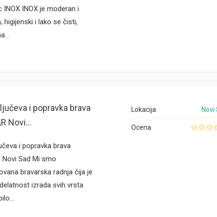
c INOX INOX je moderan i
, higijenski i lako se čisti,
na…
ključeva i popravka brava
Lokacija
Novi
 Novi...
Ocena
jučeva i popravka brava
Novi Sad Mi smo
zovana bravarska radnja čija je
elatnost izrada svih vrsta
bilo…