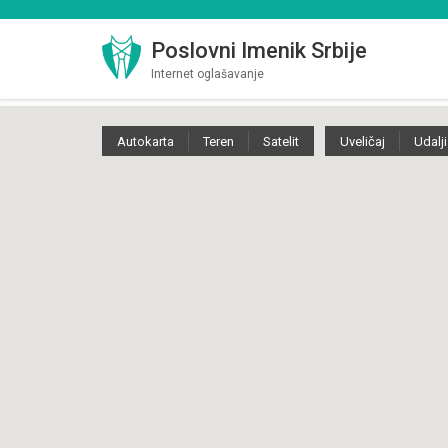
Poslovni Imenik Srbije
Internet oglašavanje
Autokarta
Teren
Satelit
Uveličaj
Udalji