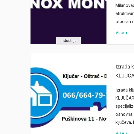
Milanova
atraktivan
otporan 
Više
Industrija
Izrada 
KLJUČAR
Izrada kl
KLJUČAR 
specijali
osnovna d
ključeva, 
Više