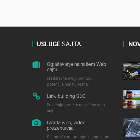
USLUGE
SAJTA
NOV
Oglašavanje na našem Web
sajtu.
Predstavite svoju ponudu
potencijalnim kupcima.
Link-building SEO.
Povećajte posetu na vašem web
sajtu.
Izrada web, video
prezentacija.
Sa muzičkom pratnjom i naracijom.