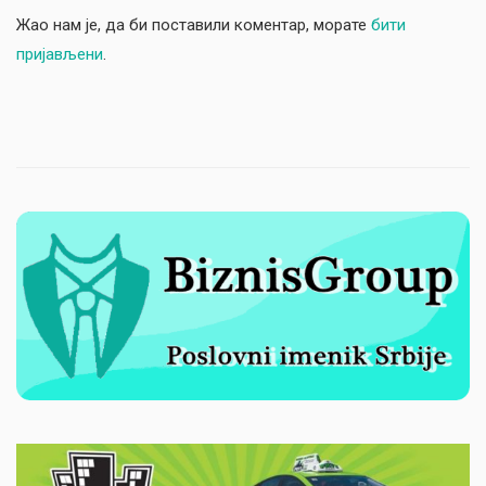
Жао нам је, да би поставили коментар, морате
бити
пријављени
.