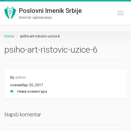
Poslovni Imenik Srbije
Toggl
Internet oglašavanje
Home
psiho-art-ristovic-uzice-6
psiho-art-ristovic-uzice-6
By
admin
новембар 20, 2017
Нема коментара
Napiši komentar