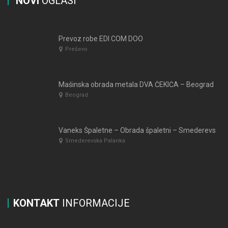
NOVI
OGLASI
Prevoz robe EDI COM DOO
Preševo
Mašinska obrada metala DVA ČEKIĆA – Beograd
Beograd
Vaneks Špaletne – Obrada špaletni – Smederevska Palanka
Smederevska Palanka
KONTAKT
INFORMACIJE