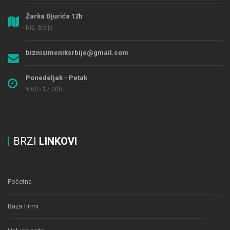
Žarka Djurića 12b
Niš, Srbija
biznisimeniksrbije@gmail.com
Ponedeljak - Petak
9:00 - 17:00h
BRZI
LINKOVI
Početna
Baza Firmi