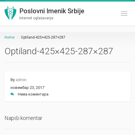
Poslovni Imenik Srbije
Toggl
Internet oglašavanje
Home
Optiland-425×425-287×287
Optiland-425×425-287×287
By
admin
новембар 23, 2017
Нема коментара
Napiši komentar