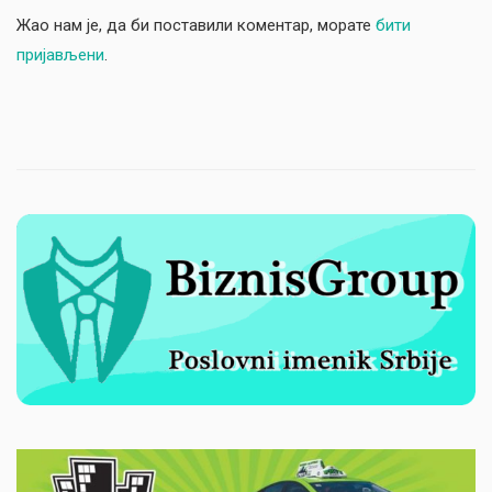
Жао нам је, да би поставили коментар, морате
бити
пријављени
.