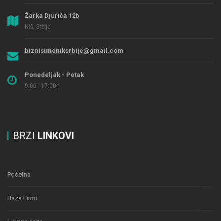
Žarka Djurića 12b
Niš, Srbija
biznisimeniksrbije@gmail.com
Ponedeljak - Petak
9:00 - 17:00h
BRZI
LINKOVI
Početna
Baza Firmi