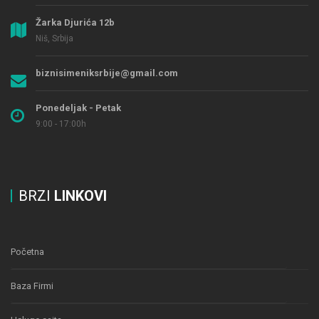
Žarka Djurića 12b
Niš, Srbija
biznisimeniksrbije@gmail.com
Ponedeljak - Petak
9:00 - 17:00h
BRZI
LINKOVI
Početna
Baza Firmi