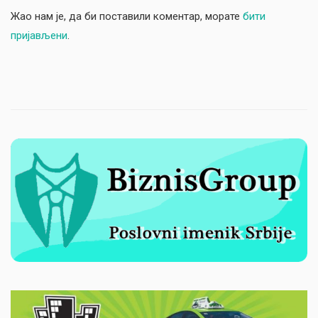
Жао нам је, да би поставили коментар, морате
бити
пријављени
.