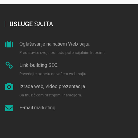
USLUGE
SAJTA
Oglašavanje na našem Web sajtu.
Predstavite svoju ponudu potencijalnim kupcima.
Link-building SEO.
Povećajte posetu na vašem web sajtu.
Izrada web, video prezentacija.
Sa muzičkom pratnjom i naracijom.
E-mail marketing