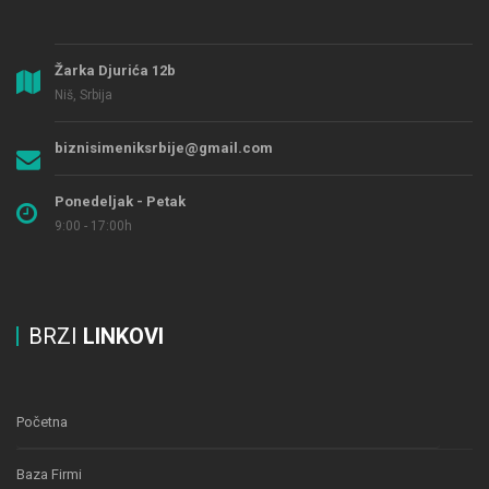
Žarka Djurića 12b
Niš, Srbija
biznisimeniksrbije@gmail.com
Ponedeljak - Petak
9:00 - 17:00h
BRZI
LINKOVI
Početna
Baza Firmi