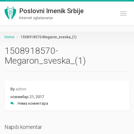
Poslovni Imenik Srbije
Toggl
Internet oglašavanje
Home
1508918570-Megaron_sveska_(1)
1508918570-
Megaron_sveska_(1)
By
admin
новембар 21, 2017
Нема коментара
Napiši komentar