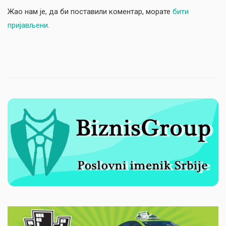
Жао нам је, да би поставили коментар, морате
бити
пријављени
.