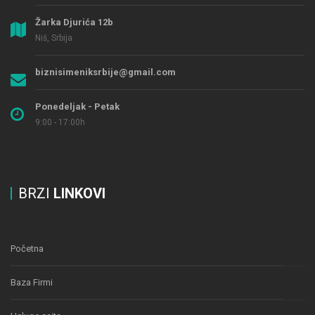
Žarka Djurića 12b
Niš, Srbija
biznisimeniksrbije@gmail.com
Ponedeljak - Petak
9:00 - 17:00h
BRZI
LINKOVI
Početna
Baza Firmi