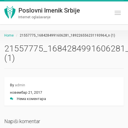
Poslovni Imenik Srbije
Toggl
Internet oglašavanje
Home
21557775_1684284991606281_189226556231193964_n (1)
21557775_1684284991606281
(1)
By
admin
новембар 21, 2017
Нема коментара
Napiši komentar