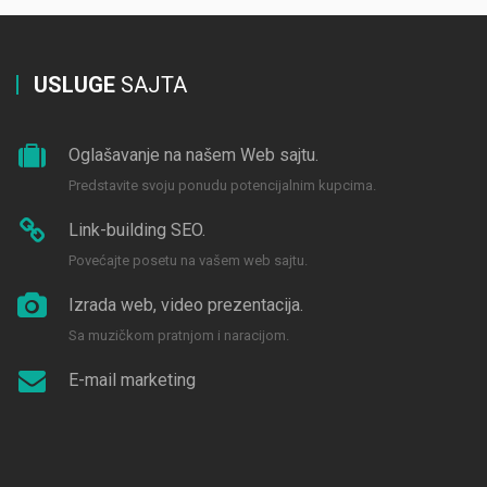
USLUGE
SAJTA
Oglašavanje na našem Web sajtu.
Predstavite svoju ponudu potencijalnim kupcima.
Link-building SEO.
Povećajte posetu na vašem web sajtu.
Izrada web, video prezentacija.
Sa muzičkom pratnjom i naracijom.
E-mail marketing