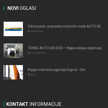
NOVI
OGLASI
Odrzavanje i popravka motornih vozila AUTO SERVIS BEKAN
Aleksinac
TEHNO-AUTO 026 DOO – Najpovoljnija registracija vozila Smederevo
Smederevo
Knjigovodstvena agencija Sigma – Bor
Bor
KONTAKT
INFORMACIJE