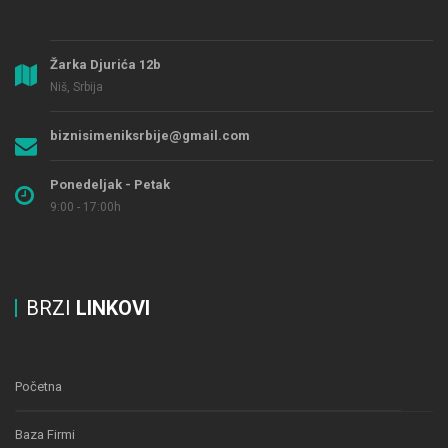
Žarka Djurića 12b
Niš, Srbija
biznisimeniksrbije@gmail.com
Ponedeljak - Petak
9:00 - 17:00h
BRZI
LINKOVI
Početna
Baza Firmi