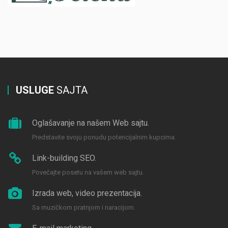
USLUGE
SAJTA
Oglašavanje na našem Web sajtu.
Predstavite svoju ponudu potencijalnim kupcima.
Link-building SEO.
Povećajte posetu na vašem web sajtu.
Izrada web, video prezentacija.
Sa muzičkom pratnjom i naracijom.