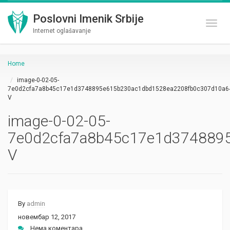
Poslovni Imenik Srbije
Toggl
Internet oglašavanje
Home
image-0-02-05-
7e0d2cfa7a8b45c17e1d3748895e615b230ac1dbd1528ea2208fb0c307d10a6
V
image-0-02-05-
7e0d2cfa7a8b45c17e1d374889
V
By
admin
новембар 12, 2017
Нема коментара