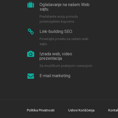
Oglašavanje na našem Web
sajtu.
Predstavite svoju ponudu
potencijalnim kupcima.
Link-building SEO.
Povećajte posetu na vašem web
sajtu.
Izrada web, video
prezentacija.
Sa muzičkom pratnjom i naracijom.
E-mail marketing
Politika Privatnosti
Uslovi Korišćenja
Konta