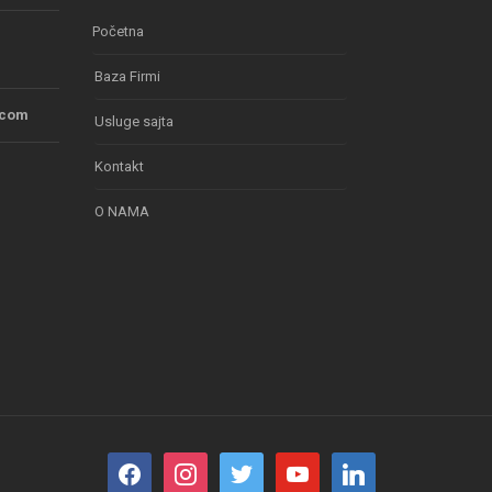
Početna
Baza Firmi
.com
Usluge sajta
Kontakt
O NAMA