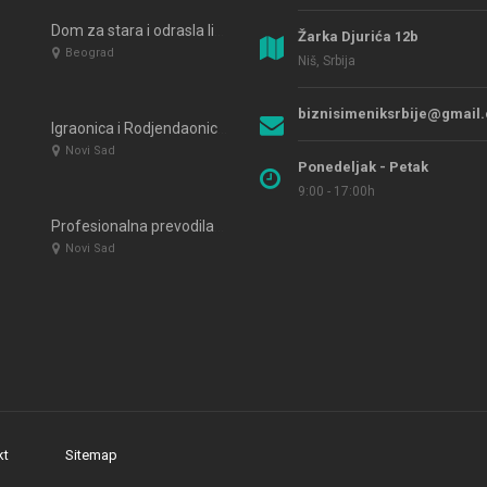
Dom za stara i odrasla lica NAJMILIJI
Žarka Djurića 12b
Beograd
Niš, Srbija
biznisimeniksrbije@gmail
Igraonica i Rodjendaonica COSMO LAND Novi Sad
Novi Sad
Ponedeljak - Petak
9:00 - 17:00h
Profesionalna prevodilačka agencija Proverbum DOO
Novi Sad
kt
Sitemap