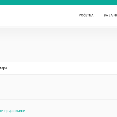
POČETNA
BAZA FI
тара
ти пријављени
.