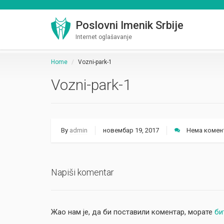
Poslovni Imenik Srbije
Internet oglašavanje
Home
Vozni-park-1
Vozni-park-1
By
admin
новембар 19, 2017
Нема комен
Napiši komentar
Жао нам је, да би поставили коментар, морате
би