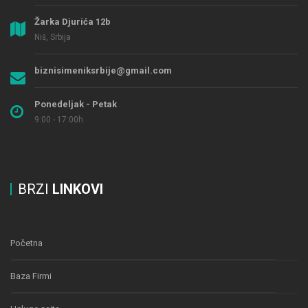
Žarka Djurića 12b
Niš, Srbija
biznisimeniksrbije@gmail.com
Ponedeljak - Petak
9:00 - 17:00h
BRZI
LINKOVI
Početna
Baza Firmi