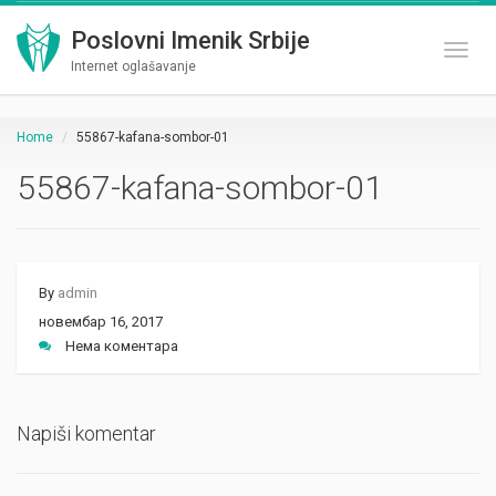
Poslovni Imenik Srbije
Toggl
Internet oglašavanje
Home
55867-kafana-sombor-01
55867-kafana-sombor-01
By
admin
новембар 16, 2017
Нема коментара
Napiši komentar