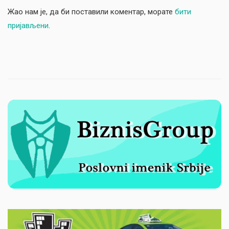
Жао нам је, да би поставили коментар, морате
бити
пријављени
.