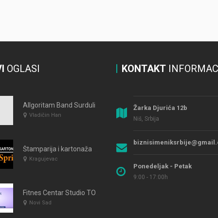
I
OGLASI
KONTAKT
INFORMAC
Allgoritam Band Surdulica
Žarka Djurića 12b
Vladičin Han
Niš, Srbija
biznisimeniksrbije@gmail
Štamparija i kartonaža PRESPRINT Kragujevac
Kragujevac
Ponedeljak - Petak
9:00 - 17:00h
Fitnes Centar Studio TOP FORM
Novi Sad