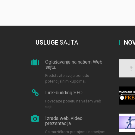
USLUGE
SAJTA
NOV
Oglašavanje na našem Web
sajtu.
Predstavite svoju ponudu
potencijalnim kupcima.
Link-building SEO.
Povećajte posetu na vašem web
sajtu.
Izrada web, video
prezentacija.
Sa muzičkom pratnjom i naracijom.