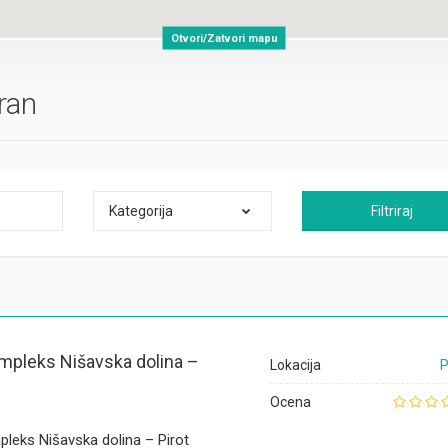
Otvori/Zatvori mapu
ran
Kategorija
Filtriraj
mpleks Nišavska dolina –
Lokacija
P
Ocena
leks Nišavska dolina – Pirot