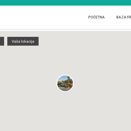
POČETNA
BAZA FI
Vaša lokacija