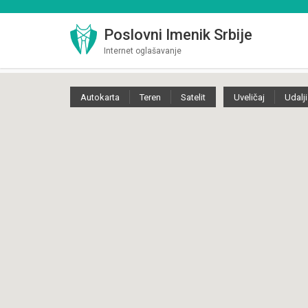
Poslovni Imenik Srbije
Internet oglašavanje
Autokarta
Teren
Satelit
Uveličaj
Udalji