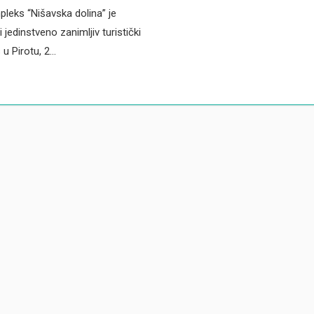
leks “Nišavska dolina” je
 jedinstveno zanimljiv turistički
u Pirotu, 2…