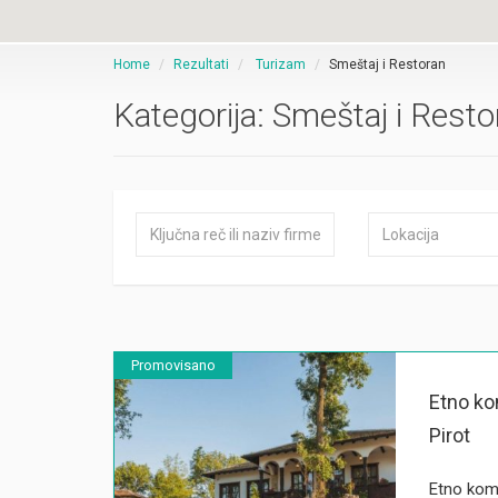
Home
Rezultati
Turizam
Smeštaj i Restoran
Kategorija:
Smeštaj i Resto
Promovisano
Etno ko
Pirot
Etno komp