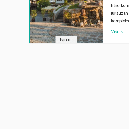
Etno komp
luksuzan i
kompleks 
Više
Turizam