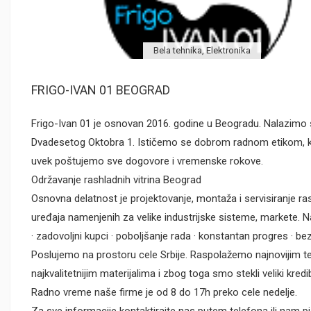
Bela tehnika, Elektronika
FRIGO-IVAN 01 BEOGRAD
Frigo-Ivan 01 je osnovan 2016. godine u Beogradu. Nalazimo 
Dvadesetog Oktobra 1. Ističemo se dobrom radnom etikom, k
uvek poštujemo sve dogovore i vremenske rokove.
Održavanje rashladnih vitrina Beograd
Osnovna delatnost je projektovanje, montaža i servisiranje ra
uređaja namenjenih za velike industrijske sisteme, markete. Na
· zadovoljni kupci · poboljšanje rada · konstantan progres · be
Poslujemo na prostoru cele Srbije. Raspolažemo najnovijim t
najkvalitetnijim materijalima i zbog toga smo stekli veliki kredibi
Radno vreme naše firme je od 8 do 17h preko cele nedelje.