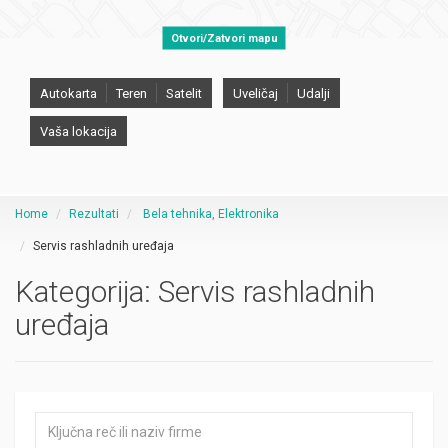
Otvori/Zatvori mapu
Autokarta
Teren
Satelit
Uveličaj
Udalji
Vaša lokacija
Home
Rezultati
Bela tehnika, Elektronika
Servis rashladnih uređaja
Kategorija:
Servis rashladnih
uređaja