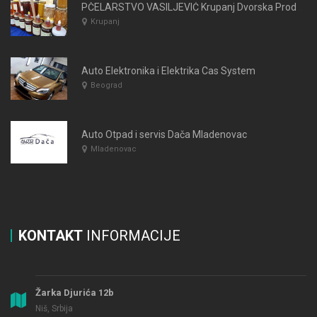
PČELARSTVO VASILJEVIĆ Krupanj Dvorska Prodaja Meda
Krupanj
Auto Elektronika i Elektrika Cas System
Beograd
Auto Otpad i servis Dača Mladenovac
Mladenovac
KONTAKT
INFORMACIJE
Žarka Djurića 12b
Niš, Srbija