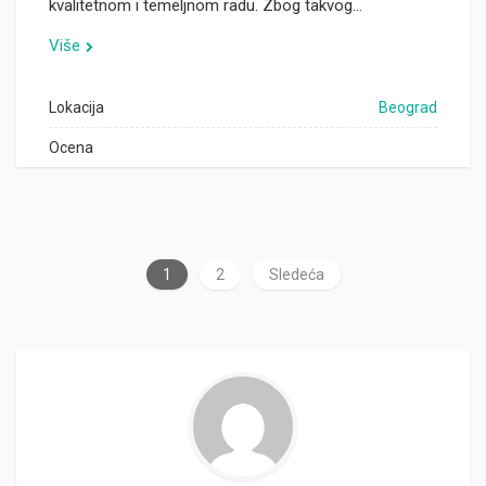
kvalitetnom i temeljnom radu. Zbog takvog…
Više
Lokacija
Beograd
Ocena
1
2
Sledeća