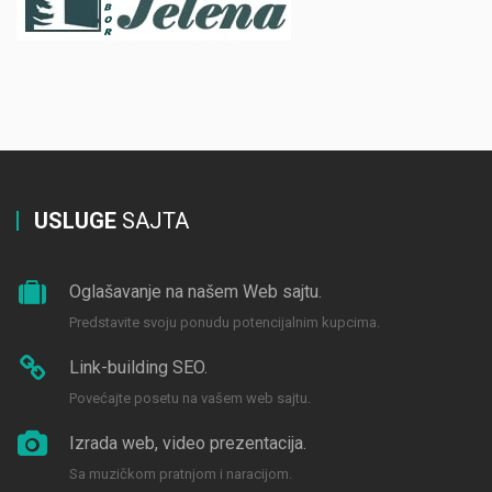
USLUGE
SAJTA
Oglašavanje na našem Web sajtu.
Predstavite svoju ponudu potencijalnim kupcima.
Link-building SEO.
Povećajte posetu na vašem web sajtu.
Izrada web, video prezentacija.
Sa muzičkom pratnjom i naracijom.