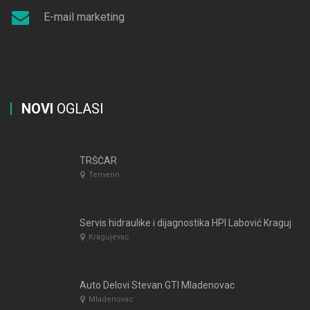
E-mail marketing
NOVI
OGLASI
TRŠČAR
Temerin
Servis hidraulike i dijagnostika HPI Labović Kragujevac
Kragujevac
Auto Delovi Stevan GTI Mladenovac
Mladenovac