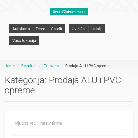
Otvori/Zatvori mapu
Autokarta
Teren
Satelit
Uveličaj
Udalji
Vaša lokacija
Home
Rezultati
Trgovina
Prodaja ALU i PVC opreme
Kategorija:
Prodaja ALU i PVC
opreme