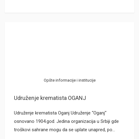
Opšte informacije i institucije
Udruženje krematista OGANJ
Udruženje krematista Oganj Udruženje “Oganj“
osnovano 1904.god. Jedina organizacija u Srbiji gde
troškovi sahrane mogu da se uplate unapred, po…