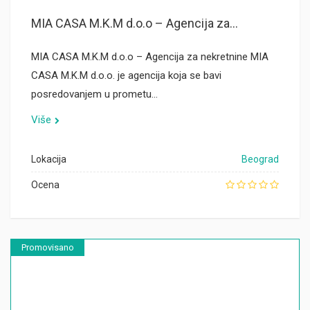
MIA CASA M.K.M d.o.o – Agencija za...
MIA CASA M.K.M d.o.o – Agencija za nekretnine MIA
CASA M.K.M d.o.o. je agencija koja se bavi
posredovanjem u prometu…
Više
Lokacija
Beograd
Ocena
Promovisano