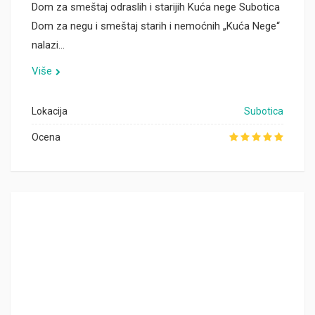
Dom za smeštaj odraslih i starijih Kuća nege Subotica
Dom za negu i smeštaj starih i nemoćnih „Kuća Nege“
nalazi…
Više
Lokacija
Subotica
Ocena