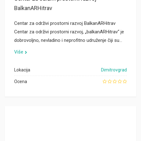
BalkanARHitrav
Centar za održivi prostorni razvoj BalkanARHitrav
Centar za održivi prostorni razvoj, „balkanARHitrav“ je
dobrovoljno, nevladino i neprofitno udruženje čiji su…
Više
Lokacija
Dimitrovgrad
Ocena