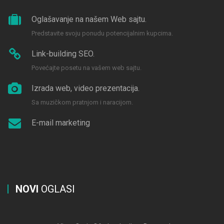
Oglašavanje na našem Web sajtu.
Predstavite svoju ponudu potencijalnim kupcima.
Link-building SEO.
Povećajte posetu na vašem web sajtu.
Izrada web, video prezentacija.
Sa muzičkom pratnjom i naracijom.
E-mail marketing
NOVI
OGLASI