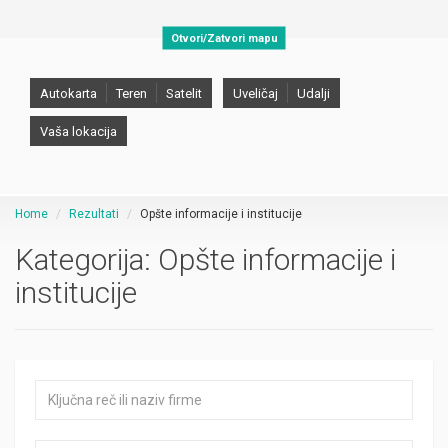
Otvori/Zatvori mapu
Autokarta
Teren
Satelit
Uveličaj
Udalji
Vaša lokacija
Home
Rezultati
Opšte informacije i institucije
Kategorija:
Opšte informacije i
institucije