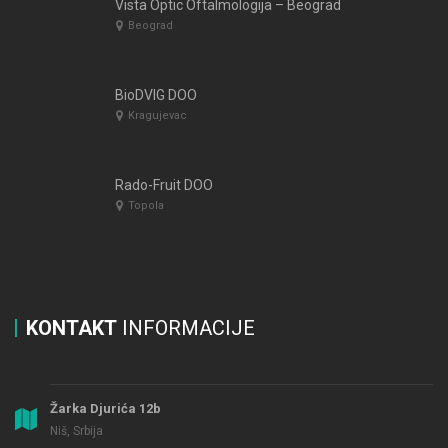
Vista Optic Oftalmologija – Beograd
Beograd
BioDVIG DOO
Kragujevac
Rado-Fruit DOO
Topola
KONTAKT
INFORMACIJE
Žarka Djurića 12b
Niš, Srbija