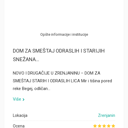
Opšte informacije i institucije
DOM ZA SMEŠTAJ ODRASLIH I STARIJIH
SNEŽANA...
NOVO I DRUGAČIJE U ZRENJANINU – DOM ZA
SMEŠTAJ STARIH I ODRASLIH LICA Mir i tišina pored
reke Begej, odličan…
Više
Lokacija
Zrenjanin
Ocena