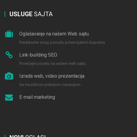
USLUGE
SAJTA
Oglašavanje na našem Web sajtu.
Predstavite svoju ponudu potencijalnim kupcima.
Link-building SEO.
Povećajte posetu na vašem web sajtu.
Izrada web, video prezentacija.
Sa muzičkom pratnjom i naracijom.
E-mail marketing