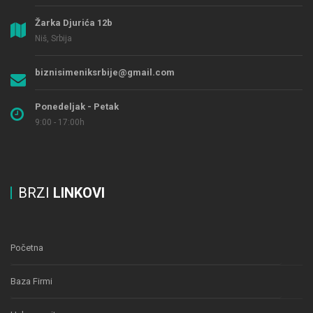
Žarka Djurića 12b
Niš, Srbija
biznisimeniksrbije@gmail.com
Ponedeljak - Petak
9:00 - 17:00h
BRZI
LINKOVI
Početna
Baza Firmi