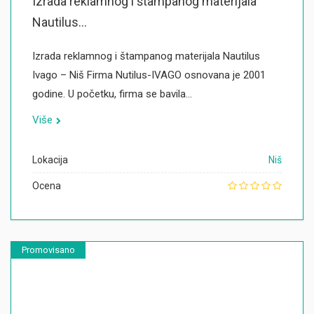
Izrada reklamnog i štampanog materijala
Nautilus...
Izrada reklamnog i štampanog materijala Nautilus
Ivago – Niš Firma Nutilus-IVAGO osnovana je 2001
godine. U početku, firma se bavila…
Više
Lokacija
Niš
Ocena
Promovisano