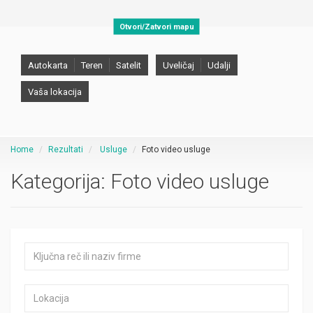
Otvori/Zatvori mapu
Autokarta
Teren
Satelit
Uveličaj
Udalji
Vaša lokacija
Home
Rezultati
Usluge
Foto video usluge
Kategorija:
Foto video usluge