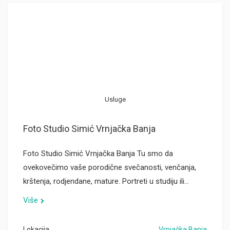
Usluge
Foto Studio Simić Vrnjačka Banja
Foto Studio Simić Vrnjačka Banja Tu smo da
ovekovečimo vaše porodične svečanosti, venčanja,
krštenja, rodjendane, mature. Portreti u studiju ili…
Više
Lokacija
Vrnjačka Banja