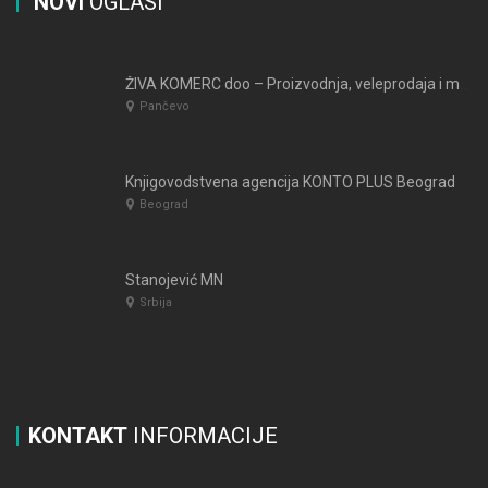
NOVI
OGLASI
ŽIVA KOMERC doo – Proizvodnja, veleprodaja i maloprodaja kesa i papirne galanterije – Pančevo
Pančevo
Knjigovodstvena agencija KONTO PLUS Beograd
Beograd
Stanojević MN
Srbija
KONTAKT
INFORMACIJE