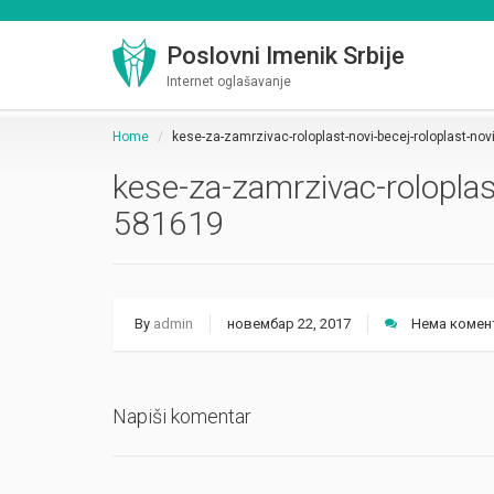
Poslovni Imenik Srbije
Internet oglašavanje
Home
kese-za-zamrzivac-roloplast-novi-becej-roloplast-no
kese-za-zamrzivac-roloplast
581619
By
admin
новембар 22, 2017
Нема комен
Napiši komentar