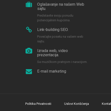
Oglašavanje na našem Web
sajtu.
Predstavite svoju ponudu
potencijalnim kupcima.
Link-building SEO.
Povećajte posetu na vašem web
sajtu.
Izrada web, video
prezentacija.
Sa muzičkom pratnjom i naracijom.
E-mail marketing
Politika Privatnosti
Uslovi Korišćenja
Konta