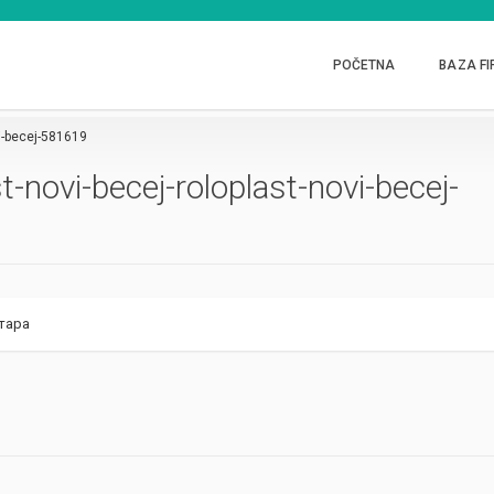
POČETNA
BAZA FI
vi-becej-581619
-novi-becej-roloplast-novi-becej-
тара