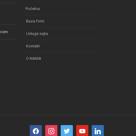
Početna
Baza Firmi
.com
Usluge sajta
Kontakt
O NAMA