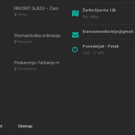
FAVORIT GLASS – Zamena auto stakala Bečej
Žarka Djurića 12b
Bečej
Niš, Srbija
biznisimeniksrbije@gmail
Stomatološka ordinacija TIMO DENT Beograd
Beograd
Ponedeljak - Petak
9:00 - 17:00h
Peskarenje i farbanje metala Smederevo ANTIKO DMD
Smederevo
kt
Sitemap