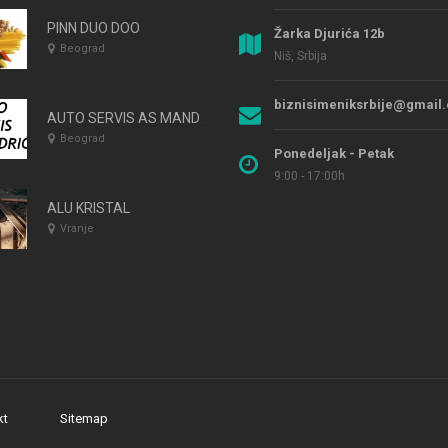
PINN DUO DOO
Žarka Djurića 12b
Beograd
Niš, Srbija
biznisimeniksrbije@gmail
AUTO SERVIS AS MANDARIĆ Popravka elektronike i mehanike vozila Beograd
Beograd
Ponedeljak - Petak
9:00 - 17:00h
ALU KRISTAL
Vranje
kt
Sitemap