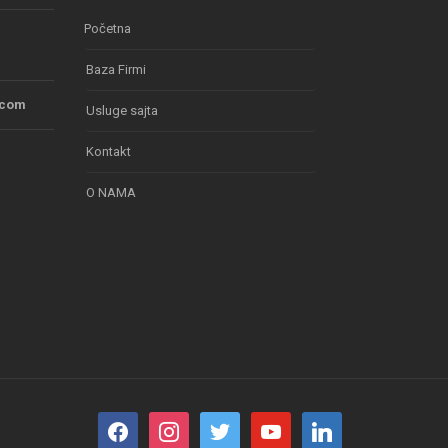
Početna
Baza Firmi
.com
Usluge sajta
Kontakt
O NAMA