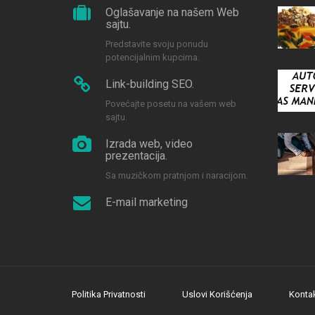
Oglašavanje na našem Web
sajtu.
Predstavite svoju ponudu
potencijalnim kupcima.
Link-building SEO.
Povećajte posetu na vašem web
sajtu.
Izrada web, video
prezentacija.
Sa muzičkom pratnjom i naracijom.
E-mail marketing
Politika Privatnosti
Uslovi Korišćenja
Konta