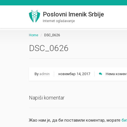
Poslovni Imenik Srbije
Internet oglašavanje
Home
DSC_0626
DSC_0626
By
admin
новембар 14, 2017
Нема комен
Napiši komentar
Жао нам је, да би поставили коментар, морате
би