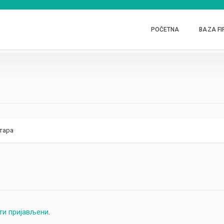
POČETNA
BAZA FI
тара
ти пријављени
.