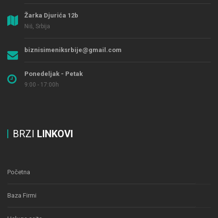
Žarka Djurića 12b
Niš, Srbija
biznisimeniksrbije@gmail.com
Ponedeljak - Petak
9:00 - 17:00h
BRZI
LINKOVI
Početna
Baza Firmi