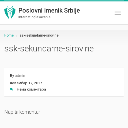
Poslovni Imenik Srbije
Toggl
Internet oglašavanje
Home
ssk-sekundarne-sirovine
ssk-sekundarne-sirovine
By
admin
новембар 17, 2017
Нема коментара
Napiši komentar