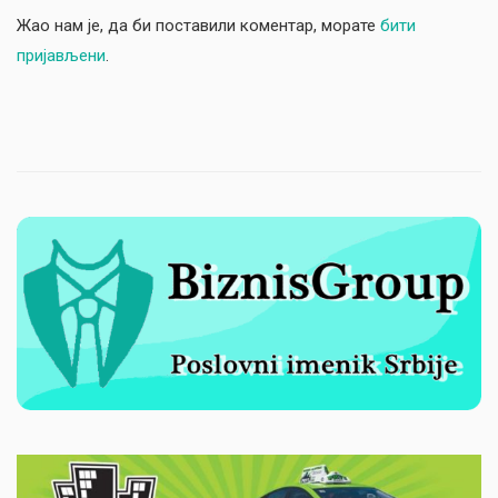
Жао нам је, да би поставили коментар, морате
бити
пријављени
.