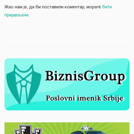
Жао нам је, да би поставили коментар, морате
бити
пријављени
.