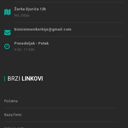
Žarka Djurića 12b
Niš, Srbija
biznisimeniksrbije@gmail.com
Ponedeljak - Petak
9:00 - 17:00h
BRZI
LINKOVI
Početna
Baza Firmi