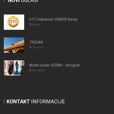
NOVI
OGLASI
GTC Vulkanizer VIANOR Bečej
Bečej
TRŠČAR
Temerin
Modni studio VESNA – Beograd
Beograd
KONTAKT
INFORMACIJE