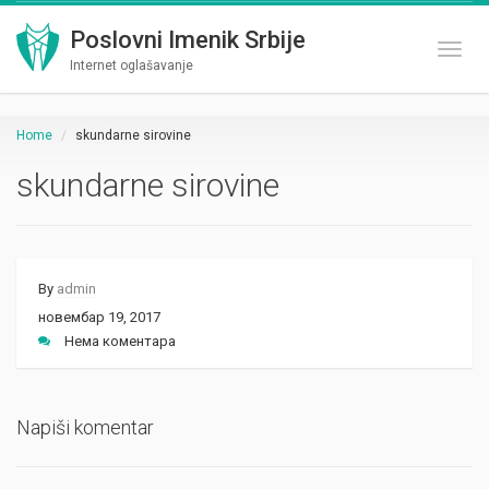
Poslovni Imenik Srbije
Toggl
Internet oglašavanje
Home
skundarne sirovine
skundarne sirovine
By
admin
новембар 19, 2017
Нема коментара
Napiši komentar