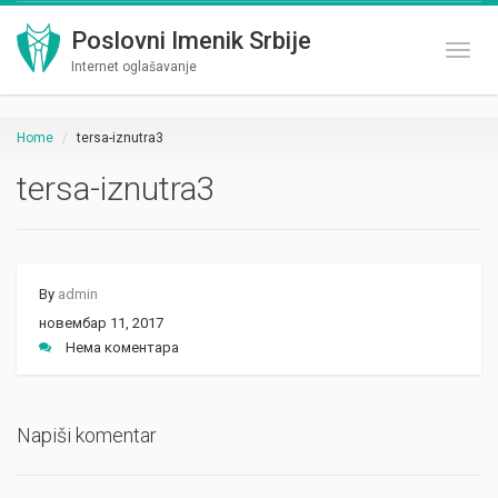
Poslovni Imenik Srbije
Toggl
Internet oglašavanje
Home
tersa-iznutra3
tersa-iznutra3
By
admin
новембар 11, 2017
Нема коментара
Napiši komentar