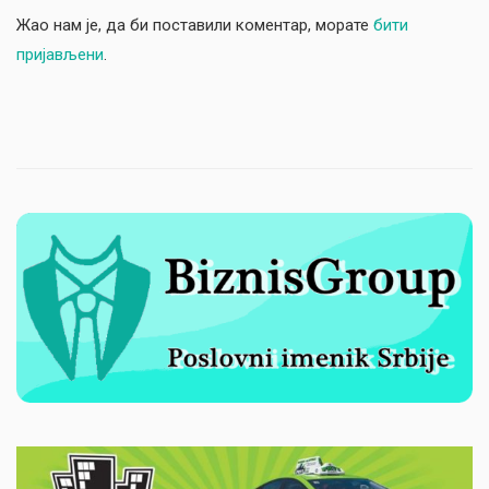
Жао нам је, да би поставили коментар, морате
бити
пријављени
.