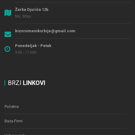
Žarka Djurića 12b
Niš, Srbija
biznisimeniksrbije@gmail.com
Ponedeljak - Petak
9:00 - 17:00h
BRZI
LINKOVI
Početna
Baza Firmi