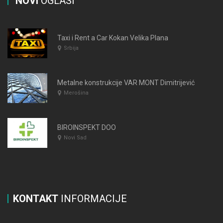
NOVI
OGLASI
Taxi i Rent a Car Kokan Velika Plana
Srbija
Metalne konstrukcije VAR MONT Dimitrijević
Merošina
BIROINSPEKT DOO
Novi Sad
KONTAKT
INFORMACIJE