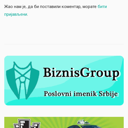
Жао нам је, да би поставили коментар, морате
бити
пријављени
.