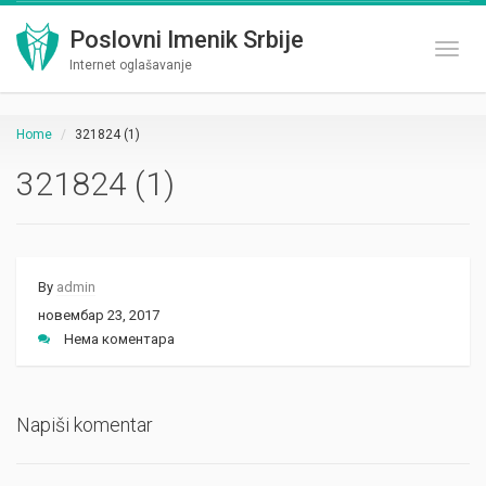
Poslovni Imenik Srbije
Toggl
Internet oglašavanje
Home
321824 (1)
321824 (1)
By
admin
новембар 23, 2017
Нема коментара
Napiši komentar