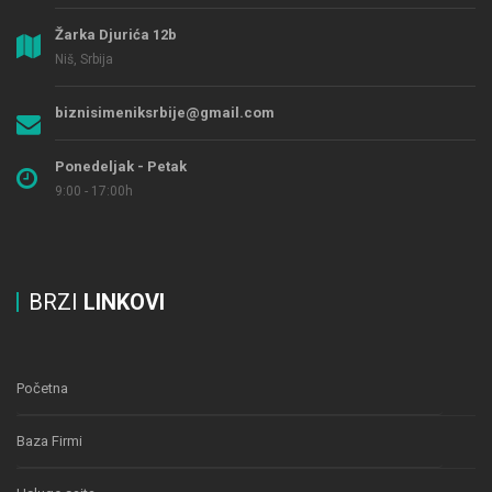
Žarka Djurića 12b
Niš, Srbija
biznisimeniksrbije@gmail.com
Ponedeljak - Petak
9:00 - 17:00h
BRZI
LINKOVI
Početna
Baza Firmi