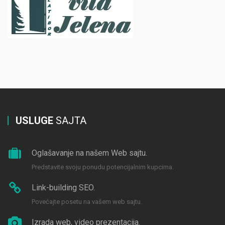
USLUGE
SAJTA
Oglašavanje na našem Web sajtu.
Predstavite svoju ponudu potencijalnim kupcima.
Link-building SEO.
Povećajte posetu na vašem web sajtu.
Izrada web, video prezentacija.