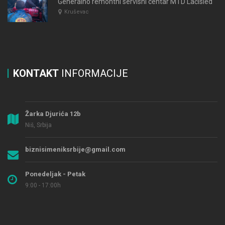
Generalno remontni servisni centar MTD Laćisled
Kruševac
KONTAKT
INFORMACIJE
Žarka Djurića 12b
Niš, Srbija
biznisimeniksrbije@gmail.com
Ponedeljak - Petak
9:00 - 17:00h