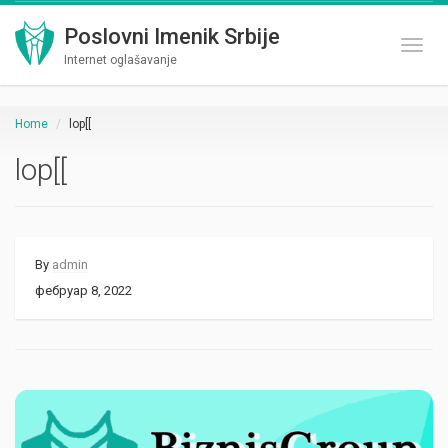
Poslovni Imenik Srbije
Toggl
Internet oglašavanje
Home
lop[[
lop[[
By
admin
фебруар 8, 2022