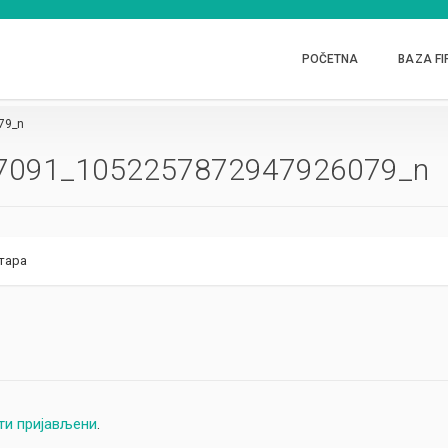
POČETNA
BAZA FI
79_n
7091_1052257872947926079_n
тара
ти пријављени
.