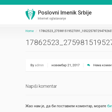
Poslovni Imenik Srbije
Internet oglašavanje
Home
17862523_275981519527091_10522578729479260
17862523_27598151952
By
admin
новембар 21, 2017
Нема комен
Napiši komentar
Жао нам је, да би поставили коментар, морате
би