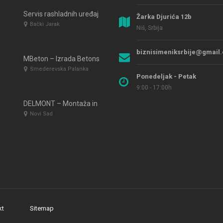
Servis rashladnih uređaja Fast Servis Bački Jarak
Žarka Djurića 12b
Bački Jarak
Niš, Srbija
biznisimeniksrbije@gmail
MBeton – Izrada Betonskih Ograda
Smederevska Palanka
Ponedeljak - Petak
9:00 - 17:00h
DELMONT – Montaža industrijske opreme i polica – Novi Sad
Novi Sad
kt
Sitemap