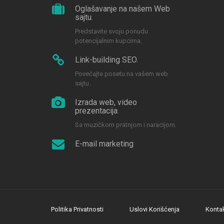
Oglašavanje na našem Web
sajtu.
Predstavite svoju ponudu
potencijalnim kupcima.
Link-building SEO.
Povećajte posetu na vašem web
sajtu.
Izrada web, video
prezentacija.
Sa muzičkom pratnjom i naracijom.
E-mail marketing
Politika Privatnosti
Uslovi Korišćenja
Konta