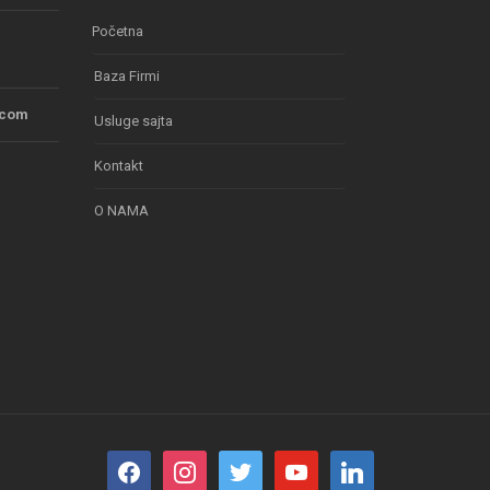
Početna
Baza Firmi
.com
Usluge sajta
Kontakt
O NAMA