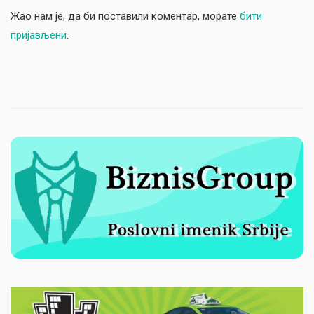
Жао нам је, да би поставили коментар, морате
бити
пријављени
.