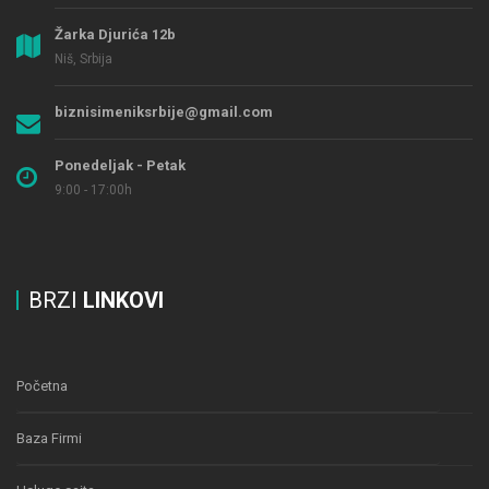
Žarka Djurića 12b
Niš, Srbija
biznisimeniksrbije@gmail.com
Ponedeljak - Petak
9:00 - 17:00h
BRZI
LINKOVI
Početna
Baza Firmi