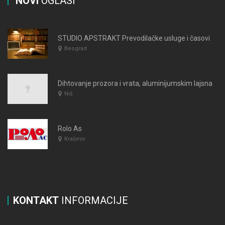
NOVI
OGLASI
STUDIO APSTRAKT Prevodilačke usluge i časovi engleskog jezika Beograd
Beograd
Dihtovanje prozora i vrata, aluminijumskim lajsnama Niš
Niš
Rolo As
Kraljevo
KONTAKT
INFORMACIJE