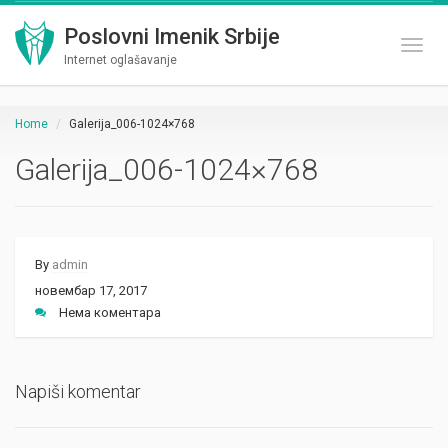
Poslovni Imenik Srbije
Toggl
Internet oglašavanje
Home
Galerija_006-1024×768
Galerija_006-1024×768
By
admin
новембар 17, 2017
Нема коментара
Napiši komentar