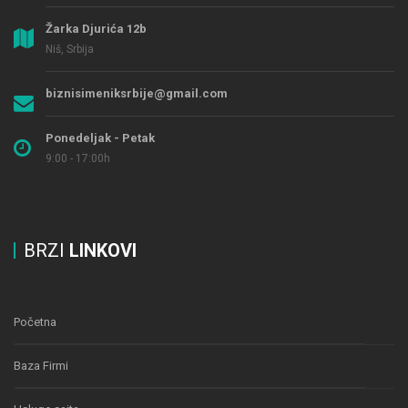
Žarka Djurića 12b
Niš, Srbija
biznisimeniksrbije@gmail.com
Ponedeljak - Petak
9:00 - 17:00h
BRZI
LINKOVI
Početna
Baza Firmi