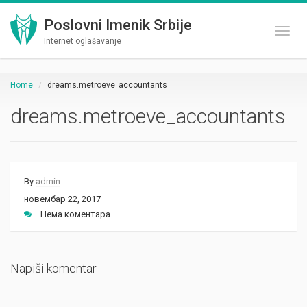
Poslovni Imenik Srbije
Toggl
Internet oglašavanje
Home
dreams.metroeve_accountants
dreams.metroeve_accountants
By
admin
новембар 22, 2017
Нема коментара
Napiši komentar