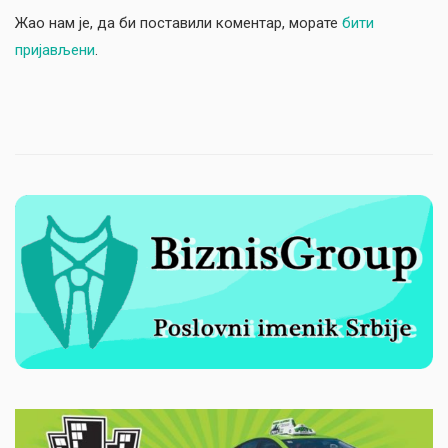
Жао нам је, да би поставили коментар, морате
бити
пријављени
.