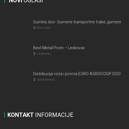
NOVI
OGLASI
Gumins doo- Gumene transportne trake, gumeni valjci…
Novi Sad
Best Metal Prom – Leskovac
Leskovac
Distribucija voća i povrća EURO AGROCOOP DOO
Smederevo
KONTAKT
INFORMACIJE